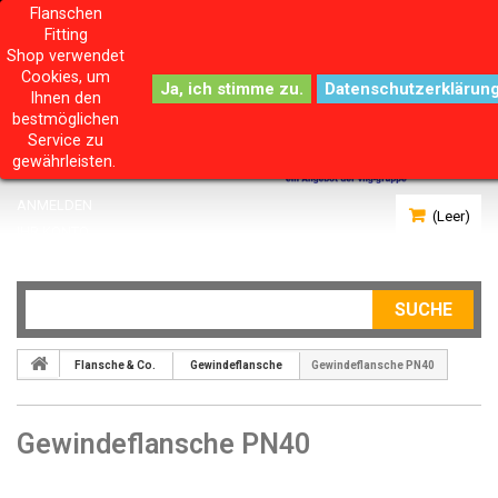
Flanschen
Fitting
Shop verwendet
Cookies, um
Datenschutzerklärun
Ihnen den
bestmöglichen
Service zu
gewährleisten.
ANMELDEN
(Leer)
IHR KONTO
SUCHE
Flansche & Co.
Gewindeflansche
Gewindeflansche PN40
Gewindeflansche PN40