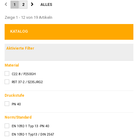
1
2
ALLES
Zeige 1 - 12 von 19 Artikeln
KATALOG
Aktivierte Filter
Material
C22.8 / P250GH
RST 37-2 / S235JRG2
Druckstufe
PN 40
Norm/Standard
EN 1092-1 Typ 13 -PN 40
EN 1092-1 Typ13 / DIN 2567