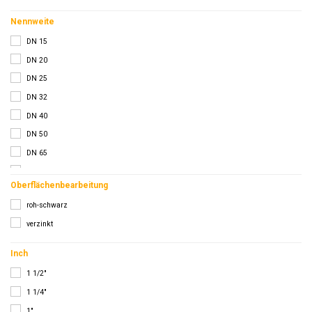
Nennweite
DN 15
DN 20
DN 25
DN 32
DN 40
DN 50
DN 65
DN 80
Oberflächenbearbeitung
roh-schwarz
verzinkt
Inch
1 1/2"
1 1/4"
1"