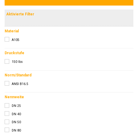
Aktivierte Filter
Material
A105
Druckstufe
150 lbs
Norm/Standard
ANSI B16.5
Nennweite
DN 25
DN 40
DN 50
DN 80