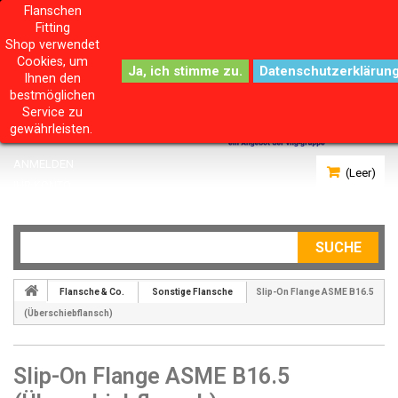
Flanschen
Fitting
Shop verwendet
Cookies, um
Datenschutzerklärun
Ihnen den
bestmöglichen
Service zu
gewährleisten.
ANMELDEN
(Leer)
IHR KONTO
SUCHE
Flansche & Co.
Sonstige Flansche
Slip-On Flange ASME B16.5
(Überschiebflansch)
Slip-On Flange ASME B16.5