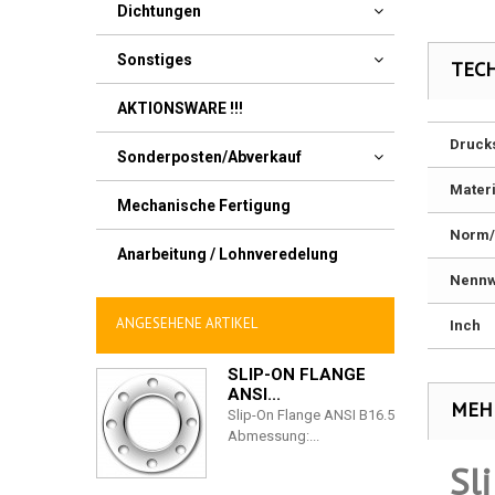
Dichtungen
Sonstiges
TEC
AKTIONSWARE !!!
Druck
Sonderposten/Abverkauf
Materi
Mechanische Fertigung
Norm/
Anarbeitung / Lohnveredelung
Nennw
ANGESEHENE ARTIKEL
Inch
SLIP-ON FLANGE
ANSI...
MEH
Slip-On Flange ANSI B16.5
Abmessung:...
Sl