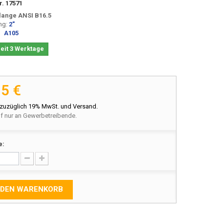
r.
17571
Flange ANSI B16.5
ng:
2"
l:
A105
eit 3 Werktage
75 €
 zuzüglich 19% MwSt. und Versand.
f nur an Gewerbetreibende.
e:
 DEN WARENKORB