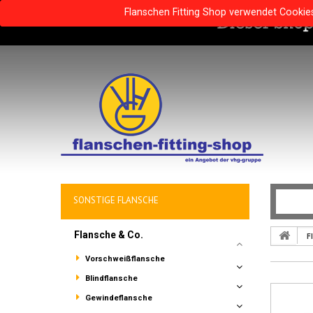
Flanschen Fitting Shop verwendet Cookie
SONSTIGE FLANSCHE
Flansche & Co.
F
Vorschweißflansche
Blindflansche
Gewindeflansche