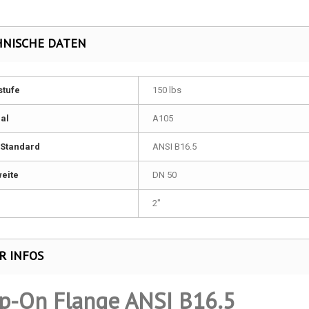
HNISCHE DATEN
stufe
150 lbs
al
A105
Standard
ANSI B16.5
eite
DN 50
2"
R INFOS
ip-On Flange ANSI B16.5