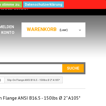
Datenschutzerklärung
MELDEN
WARENKORB
(Leer)
R KONTO
SUCHE
)
Slip-On Flange ANSI B16.5 - 150lbs Ø 2" A105*
n Flange ANSI B16.5 - 150lbs Ø 2" A105*