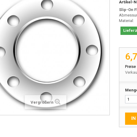
Artikel-N
Slip-On 
Abmessu
Materia
Lieferz
6,
Preise
Verkau
Meng
Vergrößern
IN