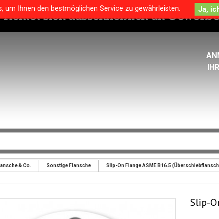
s, um Ihnen den bestmöglichen Service zu gewährleisten.
AN
IH
lansche & Co.
Sonstige Flansche
Slip-On Flange ASME B16.5 (Überschiebflansch
Slip-O