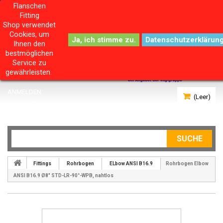
Flanschen
Fitting
Shop verwendet
Cookies, um
Datenschutzerklärun
Ihnen den
bestmöglichen
Service zu
gewährleisten.
ANMELDEN
(Leer)
IHR KONTO
SUCHE
Fittings
Rohrbogen
ELbow ANSI B16.9
Rohrbogen Elbow
ANSI B16.9 Ø8" STD-LR-90°-WPB, nahtlos