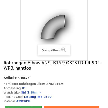
Vergrößern
Rohrbogen Elbow ANSI B16.9 Ø8" STD-LR-90°-
WPB, nahtlos
Artikel-Nr.
15577
nahtloser Rohrbogen Elbow ANSI B16.9
Abmessung:
8
"
Wandsärke:
Std (8,18mm)
Radius / Grad:
LR Long Radius 90°
Material:
A234WPB