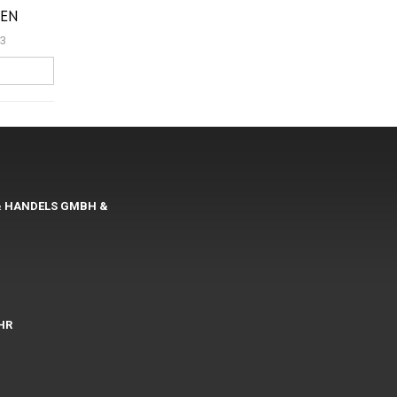
 EN
13
& HANDELS GMBH &
UHR