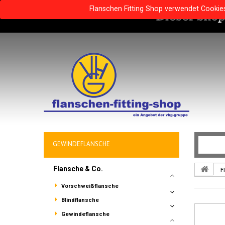
Flanschen Fitting Shop verwendet Cookie
GEWINDEFLANSCHE
Flansche & Co.
F
Vorschweißflansche
Blindflansche
Gewindeflansche