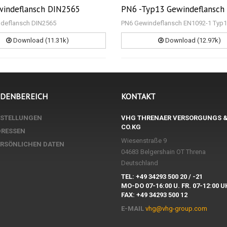
indeflansch DIN2565
PN6 -Typ13 Gewindeflansch
deflansch DIN2565
PN6 Gewindeflansch EN1092-1 Typ
Download (11.31k)
Download (12.97k)
NDENBEREICH
KONTAKT
ESTELLUNGEN
VHG THRENAER VERSORGUNGS 
CO.KG
DRESSEN
Wiesenstraße 9
ERSÖNLICHEN DATEN
04683 Belgershain OT Threna
Deutschland
TEL: +49 34293 500 20 / -21
MO-DO 07-16:00 U. FR. 07-12:00 
FAX: +49 34293 500 12
E-MAIL
vhg@vhg-group.com