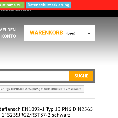
Datenschutzerklärung
MELDEN
WARENKORB
(Leer)
R KONTO
SUCHE
92-1 Typ 13 PN6 DIN2565 (DN25) 1" S235JRG2/RST37-2 schwarz
eflansch EN1092-1 Typ 13 PN6 DIN2565
 1" S235JRG2/RST37-2 schwarz