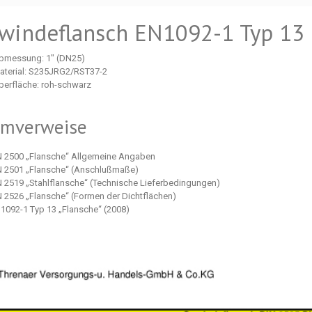
windeflansch EN1092-1 Typ 13 
bmessung: 1" (DN25)
aterial: S235JRG2/RST37-2
berfläche: roh-schwarz
rmverweise
N 2500 „Flansche“ Allgemeine Angaben
N 2501 „Flansche“ (Anschlußmaße)
N 2519 „Stahlflansche“ (Technische Lieferbedingungen)
N 2526 „Flansche“ (Formen der Dichtflächen)
1092-1 Typ 13 „Flansche“ (2008)