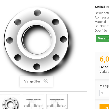
Artikel-N
Gewindefl
Abmessu
Materi
Druckstuf
Oberfläch
Verand
6,
Preise
Verkau
Vergrößern
Meng
IN