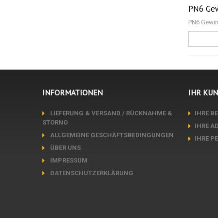
PN6 Gew
PN6 Gewin
INFORMATIONEN
IHR KU
LIEFERUNG & VERSAND / RÜCKNAHME &
IHRE B
STORNO
IHRE A
ALLGEMEINE GESCHÄFTSBEDINGUNGEN
IHRE P
ÜBER UNS
IMPRESSUM
DATENSCHUTZERKLÄRUNG