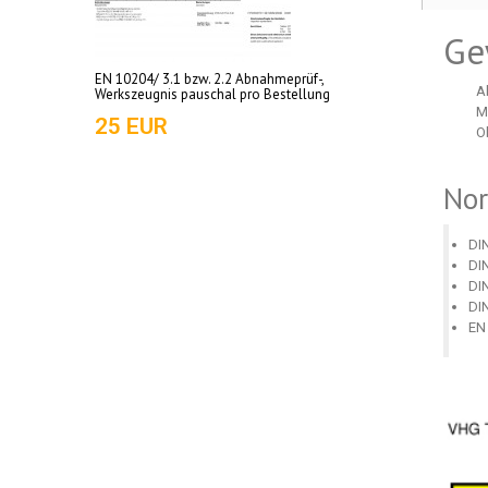
Ge
EN 10204/ 3.1 bzw. 2.2 Abnahmeprüf-,
A
Werkszeugnis pauschal pro Bestellung
M
25 EUR
O
No
DI
DI
DI
DI
EN 