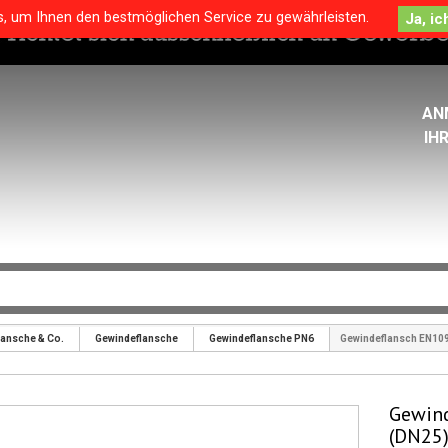
s, um Ihnen den bestmöglichen Service zu gewährleisten.
AN
IH
lansche & Co.
Gewindeflansche
Gewindeflansche PN6
Gewindeflansch EN10
Gewind
(DN25)