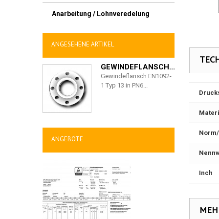
Anarbeitung / Lohnveredelung
ANGESEHENE ARTIKEL
TEC
GEWINDEFLANSCH...
Gewindeflansch EN1092-
1 Typ 13 in PN6...
Druck
Materi
Norm/
ANGEBOTE
Nennw
Inch
MEH