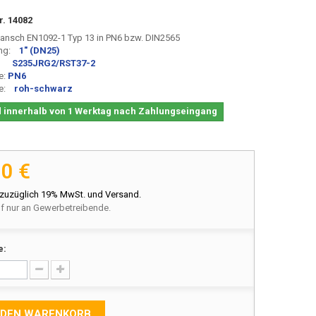
r.
14082
ansch EN1092-1 Typ 13 in PN6 bzw. DIN2565
ng:
1
"
(DN25)
al:
S235JRG2/RST37-2
e:
PN6
e:
roh-schwarz
 innerhalb von 1 Werktag nach Zahlungseingang
00 €
 zuzüglich 19% MwSt. und Versand.
f nur an Gewerbetreibende.
e:
 DEN WARENKORB