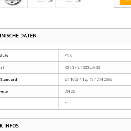
HNISCHE DATEN
stufe
PN 6
al
RST 37-2 / S235JRG2
Standard
EN 1092-1 Typ 13 / DIN 2565
eite
DN 25
1"
R INFOS