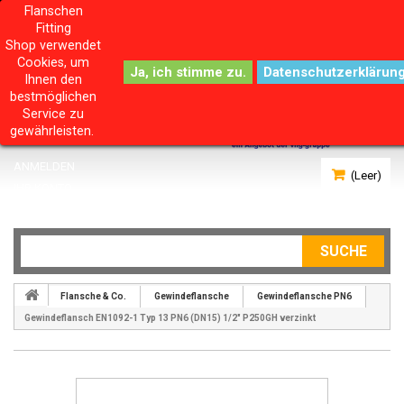
Flanschen
Fitting
Shop verwendet
Cookies, um
Datenschutzerklärun
Ihnen den
bestmöglichen
Service zu
gewährleisten.
ANMELDEN
(Leer)
IHR KONTO
SUCHE
Flansche & Co.
Gewindeflansche
Gewindeflansche PN6
Gewindeflansch EN1092-1 Typ 13 PN6 (DN15) 1/2" P250GH verzinkt