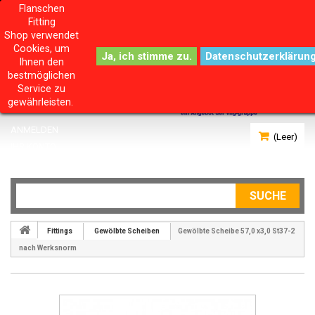
Flanschen
Fitting
Shop verwendet
Cookies, um
Datenschutzerklärun
Ihnen den
bestmöglichen
Service zu
gewährleisten.
ANMELDEN
(Leer)
IHR KONTO
SUCHE
Fittings
Gewölbte Scheiben
Gewölbte Scheibe 57,0 x3,0 St37-2
nach Werksnorm