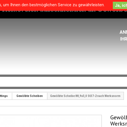
s, um Ihnen den bestmöglichen Service zu gewährleisten.
AN
IH
ttings
Gewölbte Scheiben
Gewölbte Scheibe 88,9x3,0 St37-2 nach Werksnorm
Gewölb
Werks