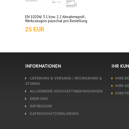
EN 10204/ 3.1 bzw. 2.2 Abnahmeprüf-,
Werkszeugnis pauschal pro Bestellung
25 EUR
INFORMATIONEN
IHR KU
LIEFERUNG & VERSAND / RÜCKNAHME &
IHRE B
STORNO
IHRE A
ALLGEMEINE GESCHÄFTSBEDINGUNGEN
IHRE P
ÜBER UNS
IMPRESSUM
DATENSCHUTZERKLÄRUNG