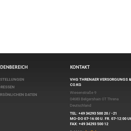
NDENBEREICH
KONTAKT
ESTELLUNGEN
VHG THRENAER VERSORGUNGS 
CO.KG
DRESSEN
Wiesenstraße 9
ERSÖNLICHEN DATEN
04683 Belgershain OT Threna
Deutschland
TEL: +49 34293 500 20 / -21
MO-DO 07-16:00 U. FR. 07-12:00 
FAX: +49 34293 500 12