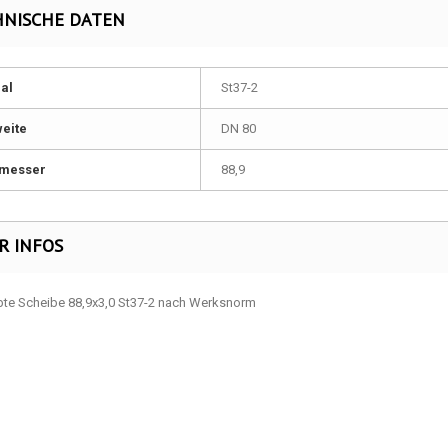
HNISCHE DATEN
al
St37-2
eite
DN 80
messer
88,9
R INFOS
te Scheibe 88,9x3,0 St37-2 nach Werksnorm