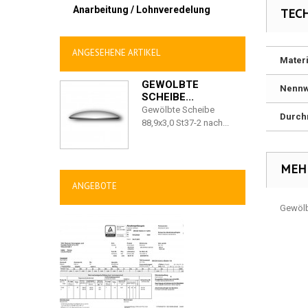
Anarbeitung / Lohnveredelung
TEC
ANGESEHENE ARTIKEL
Materi
GEWÖLBTE
Nennw
SCHEIBE...
Gewölbte Scheibe
Durch
88,9x3,0 St37-2 nach...
MEH
ANGEBOTE
Gewölb