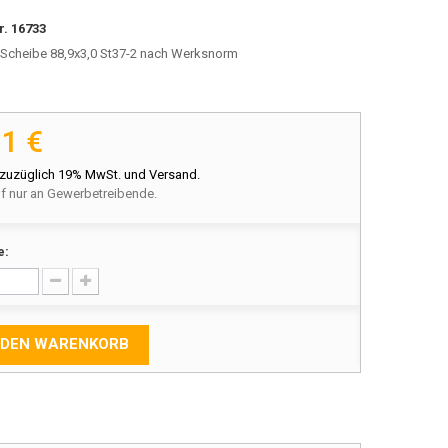
r.
16733
Scheibe 88,9x3,0 St37-2 nach Werksnorm
91 €
 zuzüglich 19% MwSt. und Versand.
f nur an Gewerbetreibende.
e:
 DEN WARENKORB