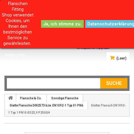
Flanschen
Fitting
Shop verwendet
Cookies, um
Datenschutzerklärun
Ihnen den
bestmöglichen
Service zu
gewährleisten.
ANMELDEN
(Leer)
IHR KONTO
SUCHE
Flansche & Co.
Sonstige Flansche
Glatte Flansche DIN2573 bzw. EN1092-1 Typ 01 PN6
Glatter Flansch EN1092-
1 Typ 1 PN10 Ø323,9 P250GH