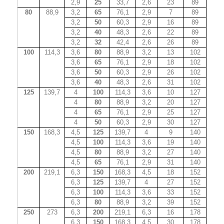
2,9
25
33,7
2,6
23
89
80
88,9
3,2
65
76,1
2,9
7
89
3,2
50
60,3
2,9
16
89
3,2
40
48,3
2,6
22
89
3,2
32
42,4
2,6
26
89
100
114,3
3,6
80
88,9
3,2
13
102
3,6
65
76,1
2,9
18
102
3,6
50
60,3
2,9
26
102
3,6
40
48,3
2,6
31
102
125
139,7
4
100
114,3
3,6
10
127
4
80
88,9
3,2
20
127
4
65
76,1
2,9
25
127
4
50
60,3
2,9
30
127
150
168,3
4,5
125
139,7
4
9
140
4,5
100
114,3
3,6
19
140
4,5
80
88,9
3,2
27
140
4,5
65
76,1
2,9
31
140
200
219,1
6,3
150
168,3
4,5
18
152
6,3
125
139,7
4
27
152
6,3
100
114,3
3,6
33
152
6,3
80
88,9
3,2
39
152
250
273
6,3
200
219,1
6,3
16
178
6,3
150
168,3
4,5
30
178