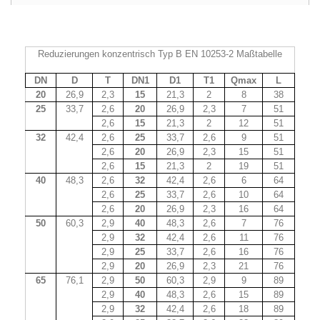
Reduzierungen konzentrisch Typ B EN 10253-2 Maßtabelle
DN
D
T
DN1
D1
T1
Qmax
L
20
26,9
2,3
15
21,3
2
8
38
25
33,7
2,6
20
26,9
2,3
7
51
2,6
15
21,3
2
12
51
32
42,4
2,6
25
33,7
2,6
9
51
2,6
20
26,9
2,3
15
51
2,6
15
21,3
2
19
51
40
48,3
2,6
32
42,4
2,6
6
64
2,6
25
33,7
2,6
10
64
2,6
20
26,9
2,3
16
64
50
60,3
2,9
40
48,3
2,6
7
76
2,9
32
42,4
2,6
11
76
2,9
25
33,7
2,6
16
76
2,9
20
26,9
2,3
21
76
65
76,1
2,9
50
60,3
2,9
9
89
2,9
40
48,3
2,6
15
89
2,9
32
42,4
2,6
18
89