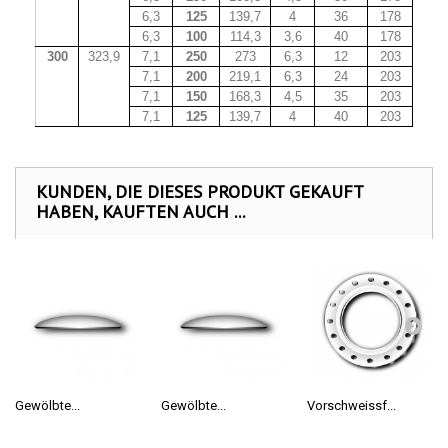
6,3
125
139,7
4
36
178
6,3
100
114,3
3,6
40
178
300
323,9
7,1
250
273
6,3
12
203
7,1
200
219,1
6,3
24
203
7,1
150
168,3
4,5
35
203
7,1
125
139,7
4
40
203
KUNDEN, DIE DIESES PRODUKT GEKAUFT
HABEN, KAUFTEN AUCH ...
Gewölbte...
Gewölbte...
Vorschweissf...