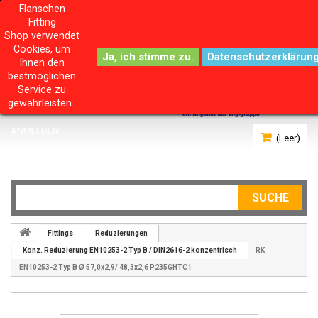
Flanschen
Fitting
Shop verwendet
Cookies, um
Datenschutzerklärun
Ihnen den
bestmöglichen
Service zu
gewährleisten.
ANMELDEN
(Leer)
IHR KONTO
SUCHE
Fittings
Reduzierungen
Konz. Reduzierung EN10253-2 Typ B / DIN2616-2 konzentrisch
RK
EN10253-2 Typ B Ø 57,0x2,9/ 48,3x2,6 P235GHTC1