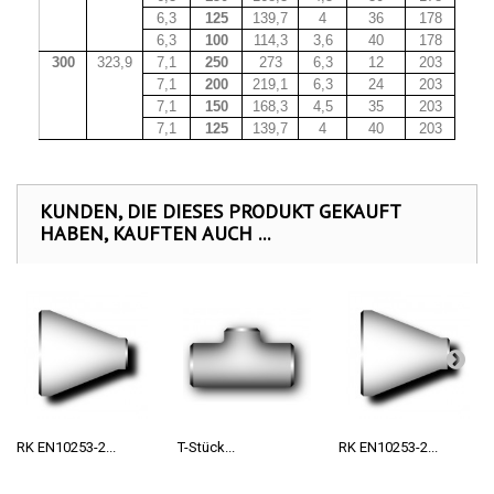
6,3
125
139,7
4
36
178
6,3
100
114,3
3,6
40
178
300
323,9
7,1
250
273
6,3
12
203
7,1
200
219,1
6,3
24
203
7,1
150
168,3
4,5
35
203
7,1
125
139,7
4
40
203
KUNDEN, DIE DIESES PRODUKT GEKAUFT
HABEN, KAUFTEN AUCH ...
RK EN10253-2...
T-Stück...
RK EN10253-2...