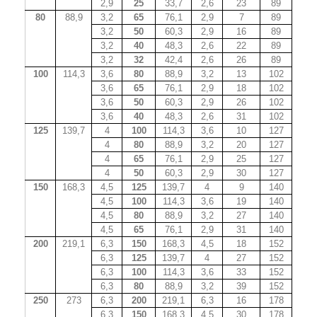
2,9
25
33,7
2,6
23
89
80
88,9
3,2
65
76,1
2,9
7
89
3,2
50
60,3
2,9
16
89
3,2
40
48,3
2,6
22
89
3,2
32
42,4
2,6
26
89
100
114,3
3,6
80
88,9
3,2
13
102
3,6
65
76,1
2,9
18
102
3,6
50
60,3
2,9
26
102
3,6
40
48,3
2,6
31
102
125
139,7
4
100
114,3
3,6
10
127
4
80
88,9
3,2
20
127
4
65
76,1
2,9
25
127
4
50
60,3
2,9
30
127
150
168,3
4,5
125
139,7
4
9
140
4,5
100
114,3
3,6
19
140
4,5
80
88,9
3,2
27
140
4,5
65
76,1
2,9
31
140
200
219,1
6,3
150
168,3
4,5
18
152
6,3
125
139,7
4
27
152
6,3
100
114,3
3,6
33
152
6,3
80
88,9
3,2
39
152
250
273
6,3
200
219,1
6,3
16
178
6,3
150
168,3
4,5
30
178