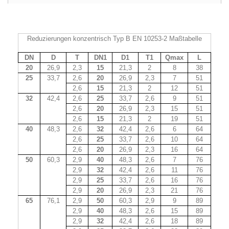
Reduzierungen konzentrisch Typ B EN 10253-2 Maßtabelle
DN
D
T
DN1
D1
T1
Qmax
L
20
26,9
2,3
15
21,3
2
8
38
25
33,7
2,6
20
26,9
2,3
7
51
2,6
15
21,3
2
12
51
32
42,4
2,6
25
33,7
2,6
9
51
2,6
20
26,9
2,3
15
51
2,6
15
21,3
2
19
51
40
48,3
2,6
32
42,4
2,6
6
64
2,6
25
33,7
2,6
10
64
2,6
20
26,9
2,3
16
64
50
60,3
2,9
40
48,3
2,6
7
76
2,9
32
42,4
2,6
11
76
2,9
25
33,7
2,6
16
76
2,9
20
26,9
2,3
21
76
65
76,1
2,9
50
60,3
2,9
9
89
2,9
40
48,3
2,6
15
89
2,9
32
42,4
2,6
18
89