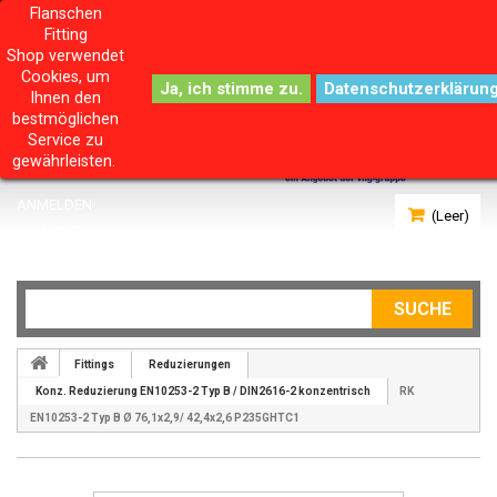
Flanschen
Fitting
Shop verwendet
Cookies, um
Datenschutzerklärun
Ihnen den
bestmöglichen
Service zu
gewährleisten.
ANMELDEN
(Leer)
IHR KONTO
SUCHE
Fittings
Reduzierungen
Konz. Reduzierung EN10253-2 Typ B / DIN2616-2 konzentrisch
RK
EN10253-2 Typ B Ø 76,1x2,9/ 42,4x2,6 P235GHTC1