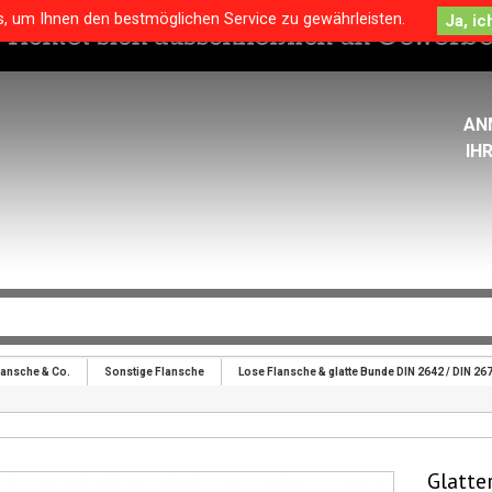
s, um Ihnen den bestmöglichen Service zu gewährleisten.
AN
IH
lansche & Co.
Sonstige Flansche
Lose Flansche & glatte Bunde DIN 2642 / DIN 26
Glatte