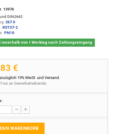
r.
13974
Bund DIN2642
ng:
267.0
l:
RST37-2
fe:
PN10
 innerhalb von 1 Werktag nach Zahlungseingang
,83 €
 zuzüglich 19% MwSt. und Versand.
f nur an Gewerbetreibende.
e:
 DEN WARENKORB