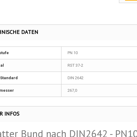
HNISCHE DATEN
stufe
PN 10
al
RST 37-2
Standard
DIN 2642
messer
267,0
R INFOS
atter Bund nach DIN2642 - PN1