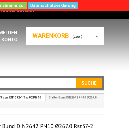
Datenschutzerklärung
MELDEN
WARENKORB
(Leer)
R KONTO
SUCHE
73 bzw. EN1092-1 Typ 02 PN 10
Glatter Bund DIN2642 PN10 Ø267.0
r Bund DIN2642 PN10 Ø267.0 Rst37-2