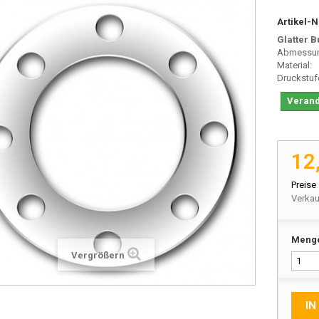
Artikel-N
Glatter 
Abmessu
Materia
Druckstu
Verand
12
Preise
Verkau
Meng
Vergrößern
IN