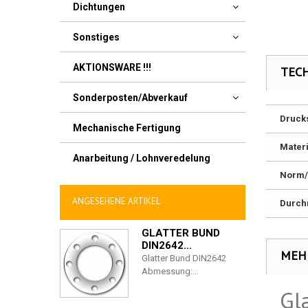
Dichtungen
Sonstiges
AKTIONSWARE !!!
TEC
Sonderposten/Abverkauf
Druck
Mechanische Fertigung
Materi
Anarbeitung / Lohnveredelung
Norm/
ANGESEHENE ARTIKEL
Durch
GLATTER BUND
DIN2642...
MEH
Glatter Bund DIN2642
Abmessung:...
Gl