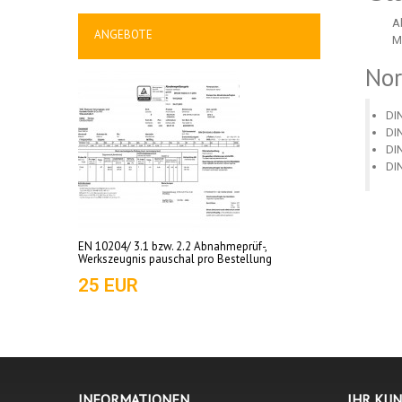
A
ANGEBOTE
M
No
DI
DI
DI
DI
EN 10204/ 3.1 bzw. 2.2 Abnahmeprüf-,
Werkszeugnis pauschal pro Bestellung
25 EUR
INFORMATIONEN
IHR KU