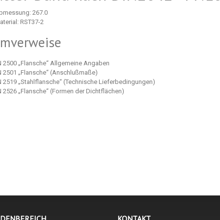
bmessung: 267.0
aterial: RST37-2
rmverweise
N 2500 „Flansche“ Allgemeine Angaben
N 2501 „Flansche“ (Anschlußmaße)
N 2519 „Stahlflansche“ (Technische Lieferbedingungen)
N 2526 „Flansche“ (Formen der Dichtflächen)
NDENBEREICH
KONTAKT