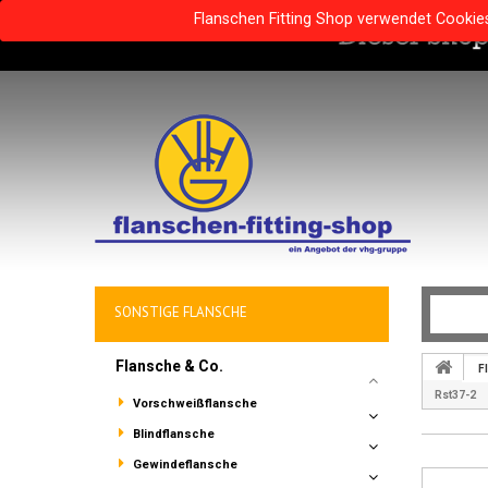
Flanschen Fitting Shop verwendet Cookie
SONSTIGE FLANSCHE
Flansche & Co.
F
Rst37-2
Vorschweißflansche
Blindflansche
Gewindeflansche