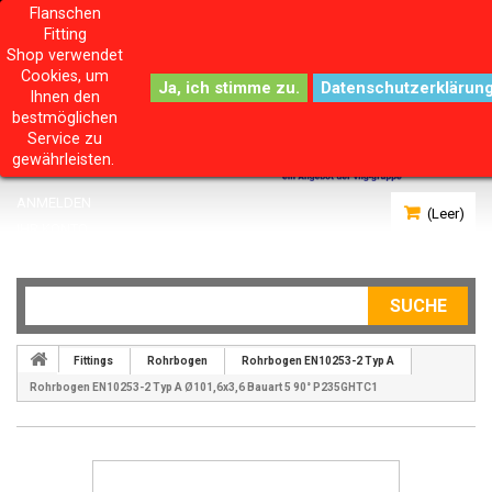
Flanschen
Fitting
Shop verwendet
Cookies, um
Datenschutzerklärun
Ihnen den
bestmöglichen
Service zu
gewährleisten.
ANMELDEN
(Leer)
IHR KONTO
SUCHE
Fittings
Rohrbogen
Rohrbogen EN10253-2 Typ A
Rohrbogen EN10253-2 Typ A Ø101,6x3,6 Bauart 5 90° P235GHTC1