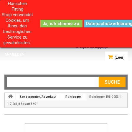
Flanschen
Fitting
Shop verwendet
Cookies, um
Datenschutzerklärun
Ihnen den
bestmöglichen
Service zu
gewährleisten.
ANMELDEN
(Leer)
IHR KONTO
SUCHE
Sonderposten/Abverkauf
Rohrbogen
Rohrbogen EN10253-1
17,2x1,8 Bauart 3 90°