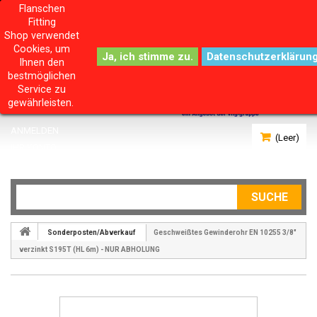
Flanschen
Fitting
Shop verwendet
Cookies, um
Datenschutzerklärun
Ihnen den
bestmöglichen
Service zu
gewährleisten.
ANMELDEN
(Leer)
IHR KONTO
SUCHE
Sonderposten/Abverkauf
Geschweißtes Gewinderohr EN 10255 3/8"
verzinkt S195T (HL 6m) - NUR ABHOLUNG