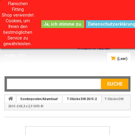
Flanschen
Fitting
Shop verwendet
Cookies, um
Datenschutzerklärun
Ihnen den
bestmöglichen
Service zu
gewährleisten.
ANMELDEN
(Leer)
IHR KONTO
SUCHE
Sonderposten/Abverkauf
T-Stücke DIN 2615-2
T-Stücke DIN
2615-2 60,3 x 2,9 St35.8I