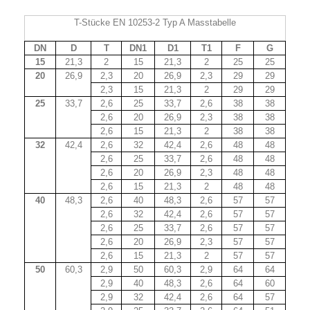
T-Stücke EN 10253-2 Typ A Masstabelle
DN
D
T
DN1
D1
T1
F
G
15
21,3
2
15
21,3
2
25
25
20
26,9
2,3
20
26,9
2,3
29
29
2,3
15
21,3
2
29
29
25
33,7
2,6
25
33,7
2,6
38
38
2,6
20
26,9
2,3
38
38
2,6
15
21,3
2
38
38
32
42,4
2,6
32
42,4
2,6
48
48
2,6
25
33,7
2,6
48
48
2,6
20
26,9
2,3
48
48
2,6
15
21,3
2
48
48
40
48,3
2,6
40
48,3
2,6
57
57
2,6
32
42,4
2,6
57
57
2,6
25
33,7
2,6
57
57
2,6
20
26,9
2,3
57
57
2,6
15
21,3
2
57
57
50
60,3
2,9
50
60,3
2,9
64
64
2,9
40
48,3
2,6
64
60
2,9
32
42,4
2,6
64
57