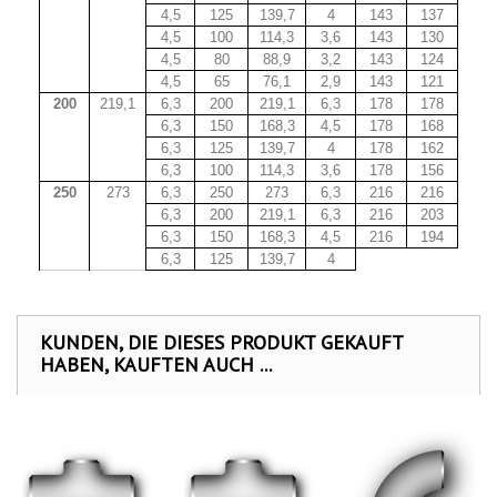
4,5
125
139,7
4
143
137
4,5
100
114,3
3,6
143
130
4,5
80
88,9
3,2
143
124
4,5
65
76,1
2,9
143
121
200
219,1
6,3
200
219,1
6,3
178
178
6,3
150
168,3
4,5
178
168
6,3
125
139,7
4
178
162
6,3
100
114,3
3,6
178
156
250
273
6,3
250
273
6,3
216
216
6,3
200
219,1
6,3
216
203
6,3
150
168,3
4,5
216
194
6,3
125
139,7
4
KUNDEN, DIE DIESES PRODUKT GEKAUFT
HABEN, KAUFTEN AUCH ...