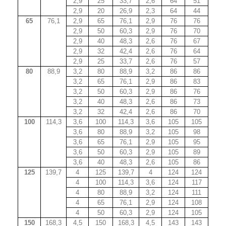
2,9
25
33,7
2,6
64
51
2,9
20
26,9
2,3
64
44
65
76,1
2,9
65
76,1
2,9
76
76
2,9
50
60,3
2,9
76
70
2,9
40
48,3
2,6
76
67
2,9
32
42,4
2,6
76
64
2,9
25
33,7
2,6
76
57
80
88,9
3,2
80
88,9
3,2
86
86
3,2
65
76,1
2,9
86
83
3,2
50
60,3
2,9
86
76
3,2
40
48,3
2,6
86
73
3,2
32
42,4
2,6
86
70
100
114,3
3,6
100
114,3
3,6
105
105
3,6
80
88,9
3,2
105
98
3,6
65
76,1
2,9
105
95
3,6
50
60,3
2,9
105
89
3,6
40
48,3
2,6
105
86
125
139,7
4
125
139,7
4
124
124
4
100
114,3
3,6
124
117
4
80
88,9
3,2
124
111
4
65
76,1
2,9
124
108
4
50
60,3
2,9
124
105
150
168,3
4,5
150
168,3
4,5
143
143