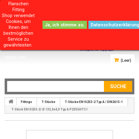
Flanschen
Fitting
Shop verwendet
Cookies, um
Datenschutzerklärun
Ihnen den
bestmöglichen
Service zu
gewährleisten.
ANMELDEN
(Leer)
IHR KONTO
SUCHE
Fittings
T-Stücke
T-Stücke EN10253-2 Typ A / DIN2615-1
T-Stück EN10253-2/ Ø 133,0x4,0 Typ A P235GHTC1