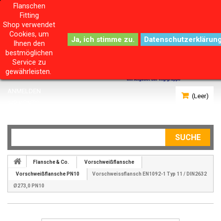
Flanschen
Fitting
Shop verwendet
Cookies, um
Datenschutzerklärun
Ihnen den
bestmöglichen
Service zu
gewährleisten.
ANMELDEN
(Leer)
IHR KONTO
SUCHE
Flansche & Co.
Vorschweißflansche
Vorschweißflansche PN10
Vorschweissflansch EN1092-1 Typ 11 / DIN2632
Ø273,0 PN10