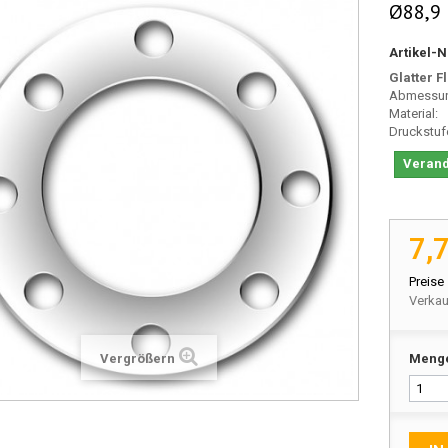
Ø88,9
Artikel-N
Glatter 
Abmessu
Materia
Druckstu
Verand
7,
Preise
Verkau
Vergrößern
Meng