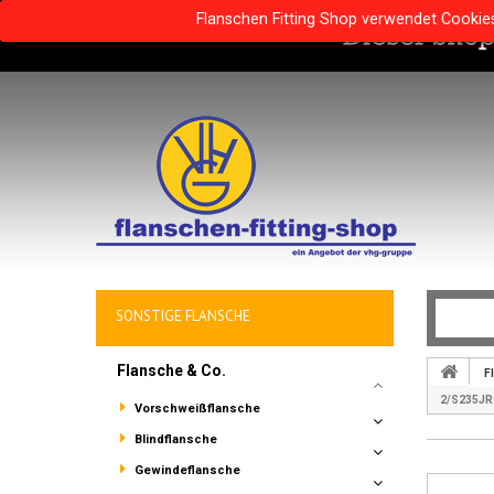
Flanschen Fitting Shop verwendet Cookie
SONSTIGE FLANSCHE
Flansche & Co.
F
2/S235JR
Vorschweißflansche
Blindflansche
Gewindeflansche