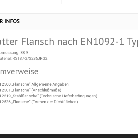
R INFOS
atter Flansch nach EN1092-1 Ty
bmessung: 88,9
aterial: RST37-2/S235JRG2
rmverweise
N 2500 „Flansche“ Allgemeine Angaben
N 2501 „Flansche“ (Anschlußmaße)
N 2519 „Stahlflansche“ (Technische Lieferbedingungen)
N 2526 „Flansche“ (Formen der Dichtflächen)