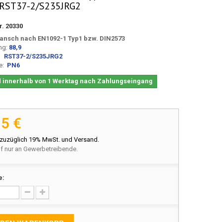
 RST37-2/S235JRG2
r.
20330
Flansch nach EN1092-1 Typ1 bzw. DIN2573
ng:
88,9
l:
RST37-2/S235JRG2
fe:
PN6
 innerhalb von 1 Werktag nach Zahlungseingang
75 €
 zuzüglich 19% MwSt. und Versand.
f nur an Gewerbetreibende.
e: