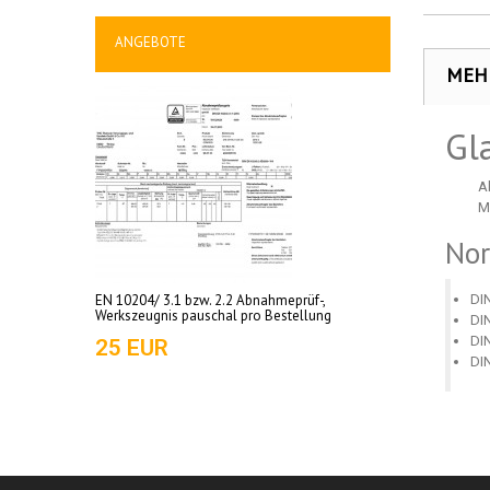
ANGEBOTE
MEH
Gl
A
M
No
EN 10204/ 3.1 bzw. 2.2 Abnahmeprüf-,
DI
Werkszeugnis pauschal pro Bestellung
DI
DI
25 EUR
DI