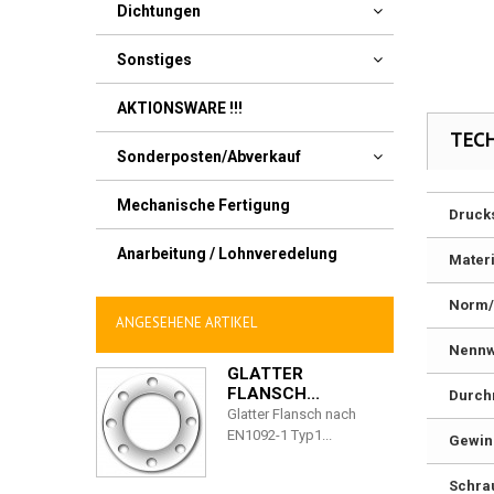
Dichtungen
Sonstiges
AKTIONSWARE !!!
TEC
Sonderposten/Abverkauf
Mechanische Fertigung
Druck
Anarbeitung / Lohnveredelung
Materi
Norm/
ANGESEHENE ARTIKEL
Nennw
GLATTER
FLANSCH...
Durch
Glatter Flansch nach
EN1092-1 Typ1...
Gewin
Schra