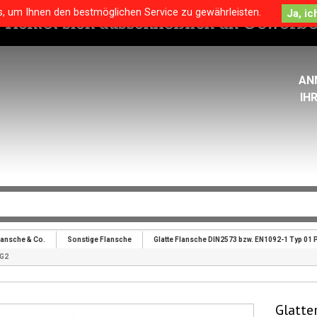
s, um Ihnen den bestmöglichen Service zu gewährleisten.
AN
IH
lansche & Co.
Sonstige Flansche
Glatte Flansche DIN2573 bzw. EN1092-1 Typ 01 
G2
Glatte