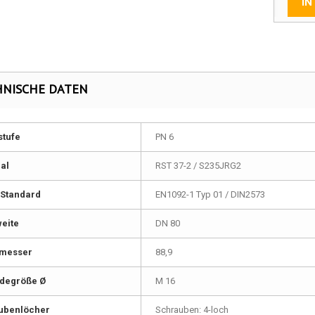
IN
HNISCHE DATEN
stufe
PN 6
al
RST 37-2 / S235JRG2
Standard
EN1092-1 Typ 01 / DIN2573
eite
DN 80
messer
88,9
degröße Ø
M 16
ubenlöcher
Schrauben: 4-loch