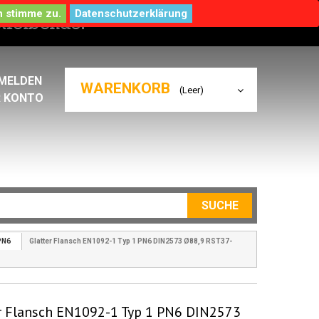
Datenschutzerklärung
MELDEN
WARENKORB
(Leer)
R KONTO
SUCHE
PN6
Glatter Flansch EN1092-1 Typ 1 PN6 DIN2573 Ø88,9 RST37-
r Flansch EN1092-1 Typ 1 PN6 DIN2573