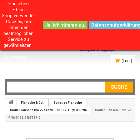
Flanschen
Fitting
Shop verwendet
Cookies, um
Datenschutzerklärun
Ihnen den
bestmöglichen
Service zu
gewährleisten.
ANMELDEN
(Leer)
IHR KONTO
SUCHE
Flansche & Co.
Sonstige Flansche
Glatte Flansche DIN2573 bzw. EN1092-1 Typ 01 PN6
Glatter Flansch DIN2573
PN6 Ø133,0 RST37-2