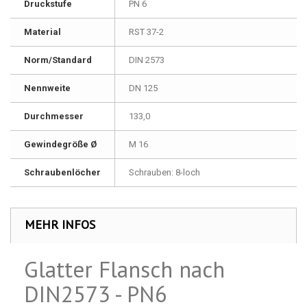
Druckstufe
PN 6
Material
RST 37-2
Norm/Standard
DIN 2573
Nennweite
DN 125
Durchmesser
133,0
Gewindegröße Ø
M 16
Schraubenlöcher
Schrauben: 8-loch
MEHR INFOS
Glatter Flansch nach
DIN2573 - PN6