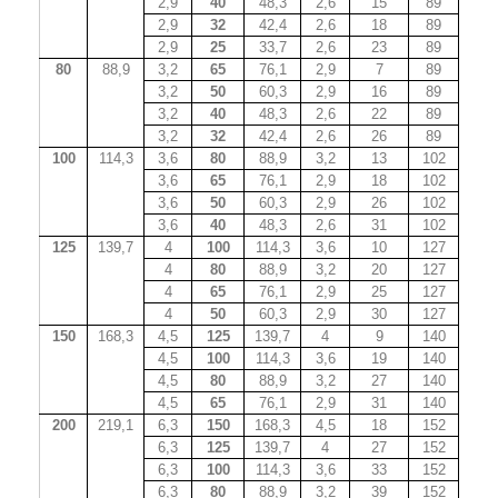
2,9
40
48,3
2,6
15
89
2,9
32
42,4
2,6
18
89
2,9
25
33,7
2,6
23
89
80
88,9
3,2
65
76,1
2,9
7
89
3,2
50
60,3
2,9
16
89
3,2
40
48,3
2,6
22
89
3,2
32
42,4
2,6
26
89
100
114,3
3,6
80
88,9
3,2
13
102
3,6
65
76,1
2,9
18
102
3,6
50
60,3
2,9
26
102
3,6
40
48,3
2,6
31
102
125
139,7
4
100
114,3
3,6
10
127
4
80
88,9
3,2
20
127
4
65
76,1
2,9
25
127
4
50
60,3
2,9
30
127
150
168,3
4,5
125
139,7
4
9
140
4,5
100
114,3
3,6
19
140
4,5
80
88,9
3,2
27
140
4,5
65
76,1
2,9
31
140
200
219,1
6,3
150
168,3
4,5
18
152
6,3
125
139,7
4
27
152
6,3
100
114,3
3,6
33
152
6,3
80
88,9
3,2
39
152