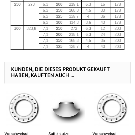
250
273
6,3
200
219,1
6,3
16
178
6,3
150
168,3
4,5
30
178
6,3
125
139,7
4
36
178
6,3
100
114,3
3,6
40
178
300
323,9
7,1
250
273
6,3
12
203
7,1
200
219,1
6,3
24
203
7,1
150
168,3
4,5
35
203
7,1
125
139,7
4
40
203
KUNDEN, DIE DIESES PRODUKT GEKAUFT
HABEN, KAUFTEN AUCH ...
Vorschweissf...
Sattelstutze...
Vorschweissf...