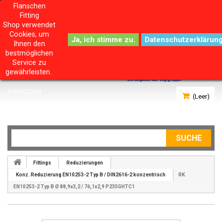
Flanschen
Fitting
Shop verwendet
Cookies, um
Datenschutzerklärun
Ihnen den
bestmöglichen
Service zu
gewährleisten.
ANMELDEN
(Leer)
IHR KONTO
SUCHE
Fittings
Reduzierungen
Konz. Reduzierung EN10253-2 Typ B / DIN2616-2 konzentrisch
RK
EN10253-2 Typ B Ø 88,9x3,2 / 76,1x2,9 P235GHTC1