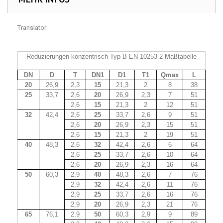
Translator
Reduzierungen konzentrisch Typ B EN 10253-2 Maßtabelle
DN
D
T
DN1
D1
T1
Qmax
L
20
26,9
2,3
15
21,3
2
8
38
25
33,7
2,6
20
26,9
2,3
7
51
2,6
15
21,3
2
12
51
32
42,4
2,6
25
33,7
2,6
9
51
2,6
20
26,9
2,3
15
51
2,6
15
21,3
2
19
51
40
48,3
2,6
32
42,4
2,6
6
64
2,6
25
33,7
2,6
10
64
2,6
20
26,9
2,3
16
64
50
60,3
2,9
40
48,3
2,6
7
76
2,9
32
42,4
2,6
11
76
2,9
25
33,7
2,6
16
76
2,9
20
26,9
2,3
21
76
65
76,1
2,9
50
60,3
2,9
9
89