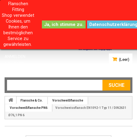
Flanschen
Fitting
Shop verwendet
Cookies, um
Datenschutzerklärun
Ihnen den
bestmöglichen
Service zu
gewährleisten.
ANMELDEN
(Leer)
IHR KONTO
SUCHE
Flansche & Co.
Vorschweißflansche
Vorschweißflansche PN6
Vorschweissflansch EN1092-1 Typ 11 / DIN2631
Ø76,1 PN 6