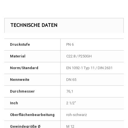
TECHNISCHE DATEN
Druckstufe
PN 6
Material
C22.8 / P250GH
Norm/Standard
EN 1092-1 Typ 11 / DIN 2631
Nennweite
DN 65
Durchmesser
76,1
Inch
2 1/2"
Oberflächenbearbeitung
roh-schwarz
Gewindegröße Ø
M 12