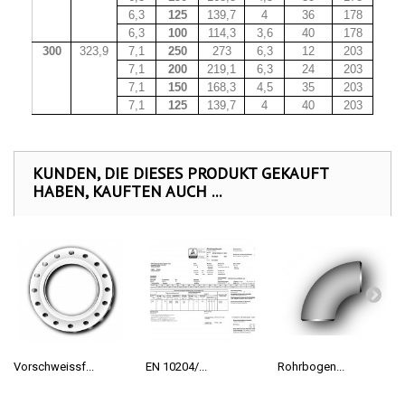
6,3
125
139,7
4
36
178
6,3
100
114,3
3,6
40
178
300
323,9
7,1
250
273
6,3
12
203
7,1
200
219,1
6,3
24
203
7,1
150
168,3
4,5
35
203
7,1
125
139,7
4
40
203
KUNDEN, DIE DIESES PRODUKT GEKAUFT
HABEN, KAUFTEN AUCH ...
Vorschweissf...
EN 10204/...
Rohrbogen...