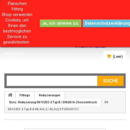
Flanschen
Fitting
Shop verwendet
Cookies, um
Datenschutzerklärun
Ihnen den
bestmöglichen
Service zu
gewährleisten.
ANMELDEN
(Leer)
IHR KONTO
SUCHE
Fittings
Reduzierungen
Konz. Reduzierung EN10253-2 Typ B / DIN2616-2 konzentrisch
RK
EN10253-2 Typ B Ø 88,9x3,2 / 60,3x2,9 P235GHTC1