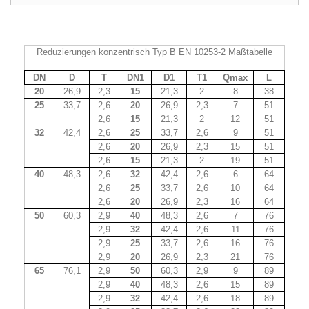
Reduzierungen konzentrisch Typ B EN 10253-2 Maßtabelle
DN
D
T
DN1
D1
T1
Qmax
L
20
26,9
2,3
15
21,3
2
8
38
25
33,7
2,6
20
26,9
2,3
7
51
2,6
15
21,3
2
12
51
32
42,4
2,6
25
33,7
2,6
9
51
2,6
20
26,9
2,3
15
51
2,6
15
21,3
2
19
51
40
48,3
2,6
32
42,4
2,6
6
64
2,6
25
33,7
2,6
10
64
2,6
20
26,9
2,3
16
64
50
60,3
2,9
40
48,3
2,6
7
76
2,9
32
42,4
2,6
11
76
2,9
25
33,7
2,6
16
76
2,9
20
26,9
2,3
21
76
65
76,1
2,9
50
60,3
2,9
9
89
2,9
40
48,3
2,6
15
89
2,9
32
42,4
2,6
18
89