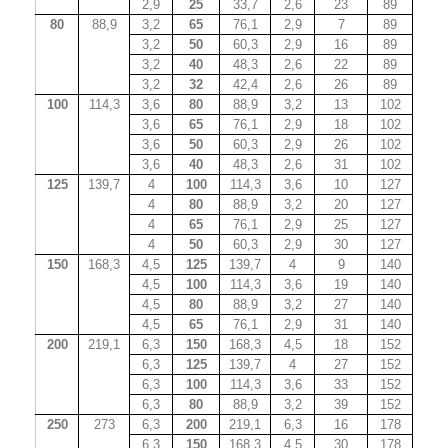
2,9
25
33,7
2,6
23
89
80
88,9
3,2
65
76,1
2,9
7
89
3,2
50
60,3
2,9
16
89
3,2
40
48,3
2,6
22
89
3,2
32
42,4
2,6
26
89
100
114,3
3,6
80
88,9
3,2
13
102
3,6
65
76,1
2,9
18
102
3,6
50
60,3
2,9
26
102
3,6
40
48,3
2,6
31
102
125
139,7
4
100
114,3
3,6
10
127
4
80
88,9
3,2
20
127
4
65
76,1
2,9
25
127
4
50
60,3
2,9
30
127
150
168,3
4,5
125
139,7
4
9
140
4,5
100
114,3
3,6
19
140
4,5
80
88,9
3,2
27
140
4,5
65
76,1
2,9
31
140
200
219,1
6,3
150
168,3
4,5
18
152
6,3
125
139,7
4
27
152
6,3
100
114,3
3,6
33
152
6,3
80
88,9
3,2
39
152
250
273
6,3
200
219,1
6,3
16
178
6,3
150
168,3
4,5
30
178