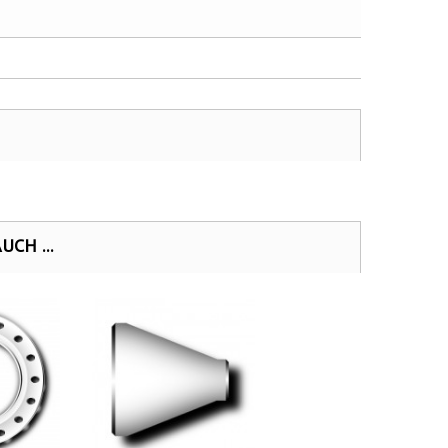
CH ...