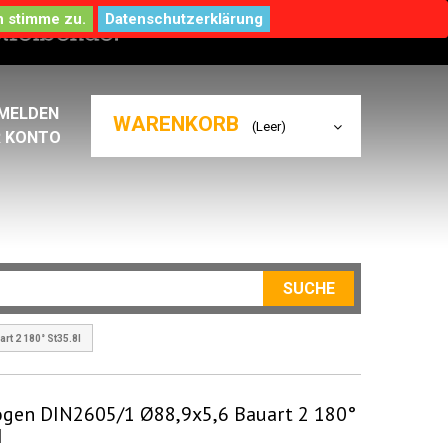
Datenschutzerklärung
MELDEN
WARENKORB
(Leer)
R KONTO
SUCHE
t 2 180° St35.8I
gen DIN2605/1 Ø88,9x5,6 Bauart 2 180°
I