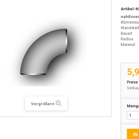
Artikel-N
nahtlose
Abmes
Wandstär
Bauart:
Radius:
Mater
5,
Preise
Verkau
Vergrößern
Meng
IN