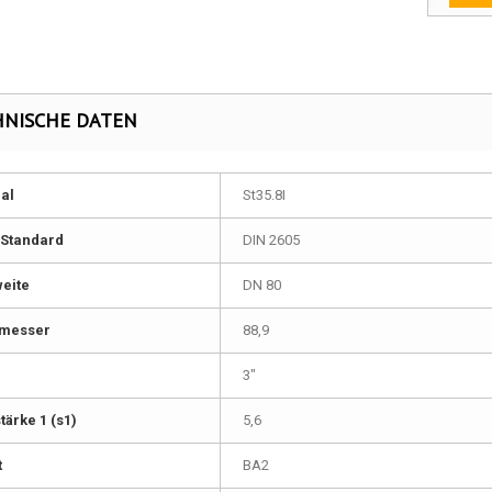
HNISCHE DATEN
al
St35.8I
Standard
DIN 2605
eite
DN 80
messer
88,9
3"
ärke 1 (s1)
5,6
t
BA2