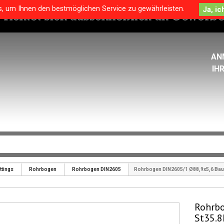
s, um Ihnen den bestmöglichen Service zu gewährleisten.
AN
IH
ttings
Rohrbogen
Rohrbogen DIN2605
Rohrbogen DIN2605/1 Ø88,9x5,6 Bauar
Rohrbo
St35.8