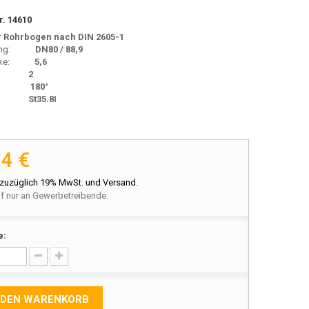
r.
14610
r Rohrbogen nach DIN 2605-1
sung:
DN80 / 88,9
ke:
5,6
2
180°
ial:
St35.8I
94 €
 zuzüglich 19% MwSt. und Versand.
f nur an Gewerbetreibende.
e:
 DEN WARENKORB