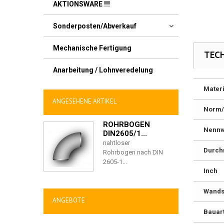
AKTIONSWARE !!!
Sonderposten/Abverkauf
Mechanische Fertigung
TEC
Anarbeitung / Lohnveredelung
Materi
ANGESEHENE ARTIKEL
Norm/
ROHRBOGEN
Nennw
DIN2605/1...
nahtloser
Durch
Rohrbogen nach DIN
2605-1...
Inch
Wandst
ANGEBOTE
Bauar