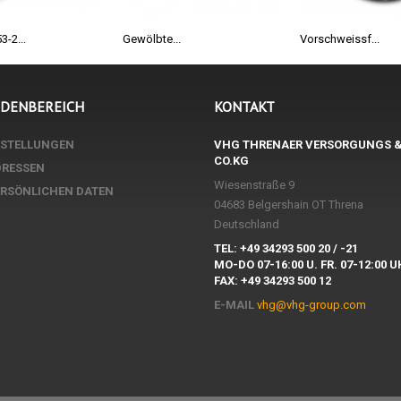
-2...
Gewölbte...
Vorschweissf...
NDENBEREICH
KONTAKT
ESTELLUNGEN
VHG THRENAER VERSORGUNGS 
CO.KG
DRESSEN
Wiesenstraße 9
ERSÖNLICHEN DATEN
04683 Belgershain OT Threna
Deutschland
TEL: +49 34293 500 20 / -21
MO-DO 07-16:00 U. FR. 07-12:00 
FAX: +49 34293 500 12
E-MAIL
vhg@vhg-group.com