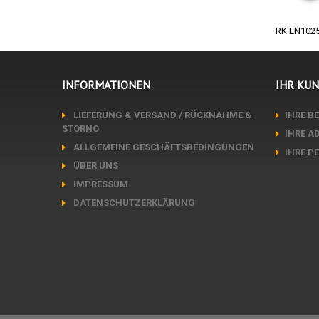
RK EN10253
INFORMATIONEN
IHR KU
LIEFERUNG & VERSAND / RÜCKNAHME &
IHRE B
STORNO
IHRE A
ALLGEMEINE GESCHÄFTSBEDINGUNGEN
IHRE P
ÜBER UNS
IMPRESSUM
DATENSCHUTZERKLÄRUNG