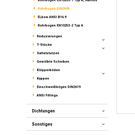
Rohrbogen EN10253-1 Typ A, nahtlos
Rohrbogen DIN2605
ELbow ANSI B16.9
Rohrbogen EN10253-2 Typ A
Reduzierungen
T-Stücke
Sattelstutzen
Gewölbte Scheiben
Klöpperböden
Kappen
Einschweißbögen DIN2619
ANSI Fittings
Dichtungen
Sonstiges