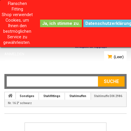
Flanschen
Fitting
Shop verwendet
Cookies, um
Datenschutzerklärun
Ihnen den
bestmöglichen
Service zu
gewährleisten.
ANMELDEN
(Leer)
IHR KONTO
SUCHE
Sonstiges
Stahlfittings
Stahlmuffen
Stahlmuffe DIN 2986
Nr. 16 2" schwarz