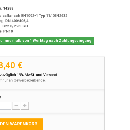
r.
14288
issflansch
EN1092-1 Typ 11
/ DIN2632
ng:
DN 400/406,4
l:
C22.8/P250GH
e:
PN10
d innerhalb von 1 Werktag nach Zahlungseingang
8,40 €
 zuzüglich 19% MwSt. und Versand.
f nur an Gewerbetreibende.
e:
 DEN WARENKORB