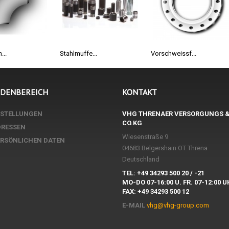
...
Stahlmuffe...
Vorschweissf...
NDENBEREICH
KONTAKT
ESTELLUNGEN
VHG THRENAER VERSORGUNGS 
CO.KG
DRESSEN
Wiesenstraße 9
ERSÖNLICHEN DATEN
04683 Belgershain OT Threna
Deutschland
TEL: +49 34293 500 20 / -21
MO-DO 07-16:00 U. FR. 07-12:00 
FAX: +49 34293 500 12
E-MAIL
vhg@vhg-group.com