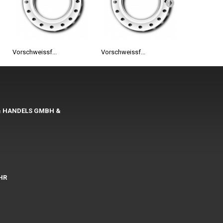
Vorschweissf...
Vorschweissf...
Blindflansch
& HANDELS GMBH &
UHR