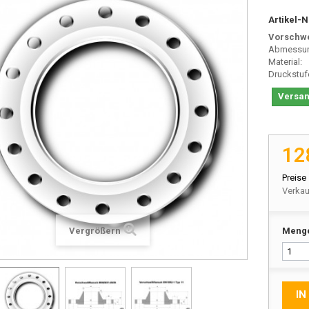
Artikel-N
Vorschwe
Abmessu
Materia
Druckstuf
Versan
12
Preise
Verkau
Vergrößern
Meng
IN