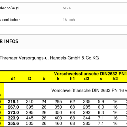
degröße Ø
M 24
ubenlöcher
16-loch
R INFOS