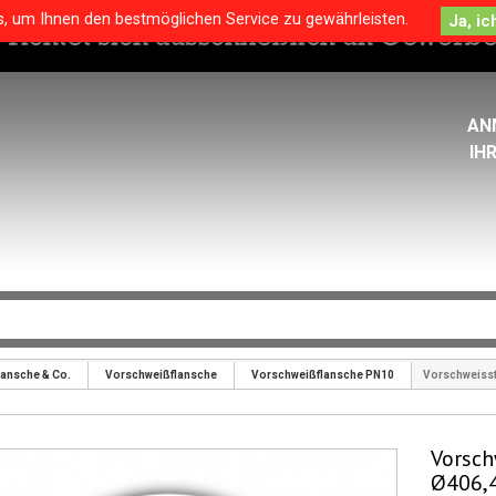
s, um Ihnen den bestmöglichen Service zu gewährleisten.
AN
IH
lansche & Co.
Vorschweißflansche
Vorschweißflansche PN10
Vorschweissf
Vorsch
Ø406,