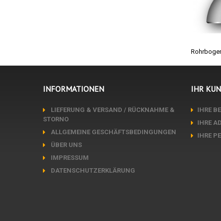
Rohrbogen
INFORMATIONEN
IHR KU
LIEFERUNG & VERSAND / RÜCKNAHME &
IHRE B
STORNO
IHRE A
ALLGEMEINE GESCHÄFTSBEDINGUNGEN
IHRE P
ÜBER UNS
IMPRESSUM
DATENSCHUTZERKLÄRUNG