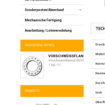
Sonderposten/Abverkauf
Mechanische Fertigung
TEC
Anarbeitung / Lohnveredelung
Druck
ANGESEHENE ARTIKEL
Materi
VORSCHWEISSFLANSCH...
Vorschweissflansch EN1092-
Norm/
1 Typ 11/...
Nennw
Durch
ANGEBOTE
Inch
Oberf