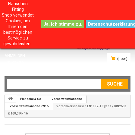
Flanschen
Fitting
Shop verwendet
Cookies, um
Datenschutzerklärun
Ihnen den
bestmöglichen
Service zu
gewährleisten.
ANMELDEN
(Leer)
IHR KONTO
SUCHE
Flansche & Co.
Vorschweißflansche
Vorschweißflansche PN16
Vorschweissflansch EN1092-1 Typ 11 / DIN2633
Ø168,3 PN 16